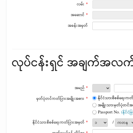
လမ်း
*
အဆောင်
*
အခန်းအမှတ်
လုပ်ငန်းရှင် အချက်အလက
အမည်
*
နိုင်ငံသားစိစစ်ရေးကတ
မှတ်ပုံတင်ကတ်ပြားအမျိုးအစား
*
အမျိုးသားမှတ်ပုံတင်အ
Passport No.
(နိုင်ငံ
နိုင်ငံသားစိစစ်ရေးကတ်ပြားအမှတ်
*
/