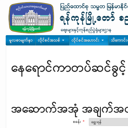
မူလစာမျက်နှာ
လိုင်စင်အသစ်
လိုင်စင်အဟောင်း
သိကောင်း
နေရောင်ကာတပ်ဆင်ခွင့် 
အဆောက်အအုံ အချက်
စခန်း
*