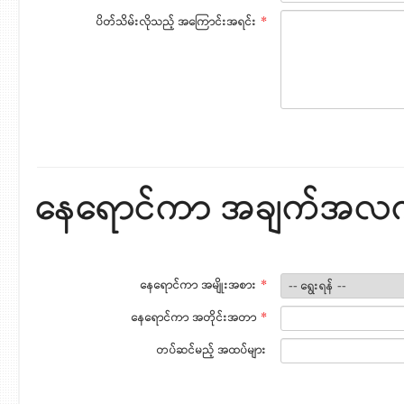
ပိတ်သိမ်းလိုသည့် အကြောင်းအရင်း
*
နေရောင်ကာ အချက်အလ
နေရောင်ကာ အမျိုးအစား
*
နေရောင်ကာ အတိုင်းအတာ
*
တပ်ဆင်မည့် အထပ်များ