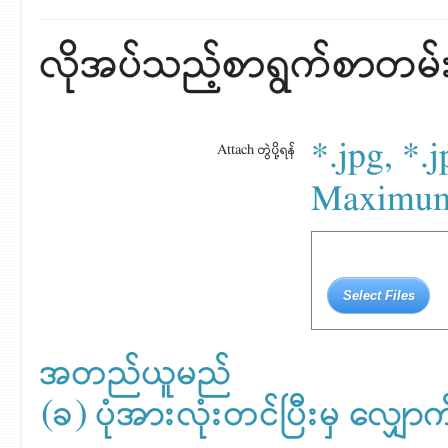
လိုအပ်သည့်စာရွက်စာတမ်းမျ
*.jpg, *.j
Attach တွဲပို့ရန်
Maximum 
Select Files
အတည်ယူမည်
(ခ) ပုံအားလုံးတင်ပြီးမှ လျှ