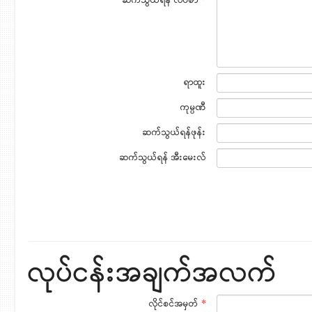
ဆက်သွယ်ရန် လိပ်စာ
*
ရာထူး
ကုမ္ပဏီ
ဆက်သွယ်ရန်ဖုန်း
ဆက်သွယ်ရန် အီးမေးလ်
လုပ်ငန်းအချက်အလက်
လိုင်စင်အမှတ်
*