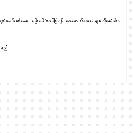
ကွင်းဆင်းစစ်ဆေး
စဉ်ထပ်မံတင်ပြရန် အထောက်အထားများလိုအပ်ပါက
ားမည်။