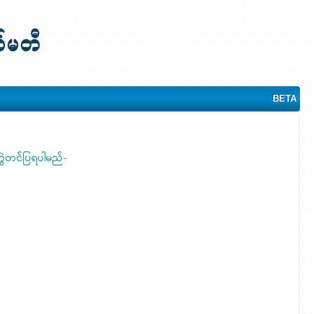
BETA
တွဲတင်ပြရပါမည်-