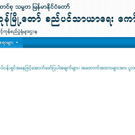
စရာများ
ွင် လုပ်ငန်းရှင်အနေဖြင့်အောက်ဖော်ပြပါအချက်များ၊ အထောက်အထားများအား ပူး