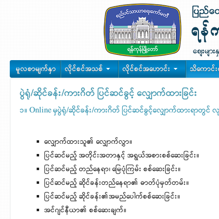
မူလစာမျက်နှာ
လိုင်စင်အသစ်
လိုင်စင်အဟောင်း
သိကောင်း
ပွဲရုံ/ဆိုင်ခန်း/ကားဂိတ် ပြင်ဆင်ခွင့် လျှောက်ထားခြင်း
၁။
Online မှပွဲရုံ/ဆိုင်ခန်း/ကားဂိတ် ပြင်ဆင်ခွင့်လျှောက်ထားရာတ
လျှောက်ထားသူ၏ လျှောက်လွှာ။
ပြင်ဆင်မည့် အတိုင်းအတာနှင့် အရွယ်အစားစစ်ဆေးခြင်း။
ပြင်ဆင်မည့် တည်နေရာ၊ မြေပုံကြမ်း စစ်ဆေးခြင်း။
ပြင်ဆင်မည့် ဆိုင်ခန်းတည်နေရာ၏ ဓာတ်ပုံမှတ်တမ်း။
ပြင်ဆင်မည့် ဆိုင်ခန်း၏အမည်ပေါက်စစ်ဆေးခြင်း။
အင်ဂျင်နီယာ၏ စစ်ဆေးချက်။