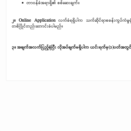
တာဝန်ခံအရာရှိ၏ စစ်ဆေးချက်။
၂။
Online Application
လက်ခံရရှိပါက သက်ဆိုင်ရာစခန်းကွပ်ကဲမှု
တစ်ပြိုင်တည်းတောင်းခံပါမည်။
၃။
အချက်အလက်ပြည့်စုံပြီး လိုအပ်ချက်မရှိပါက ယင်းရက်မှ(၁)ပတ်အတွင်း