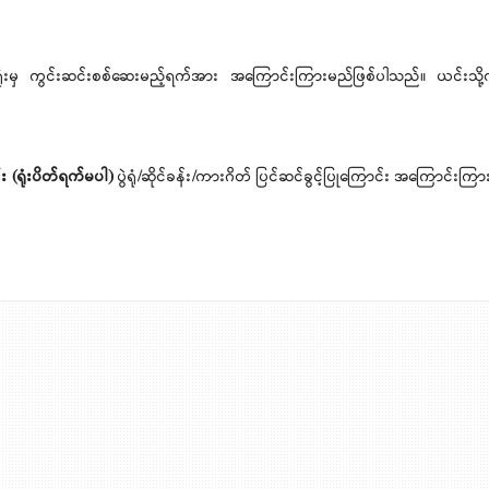
ရုံးမှ ကွင်းဆင်းစစ်ဆေးမည့်ရက်အား အကြောင်းကြားမည်ဖြစ်ပါသည်။ ယင်းသို့
 (ရုံးပိတ်ရက်မပါ)
ပွဲရုံ/ဆိုင်ခန်း/ကားဂိတ် ပြင်ဆင်ခွင့်ပြုကြောင်း အကြောင်းကြ