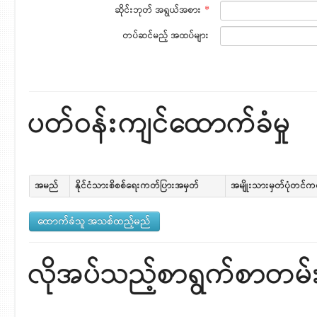
ဆိုင်းဘုတ် အရွယ်အစား
*
တပ်ဆင်မည့် အထပ်များ
ပတ်ဝန်းကျင်ထောက်ခံမှု
အမည်
နိုင်ငံသားစိစစ်ရေးကတ်ပြားအမှတ်
အမျိုးသားမှတ်ပုံတင်
လိုအပ်သည့်စာရွက်စာတမ်းမျ