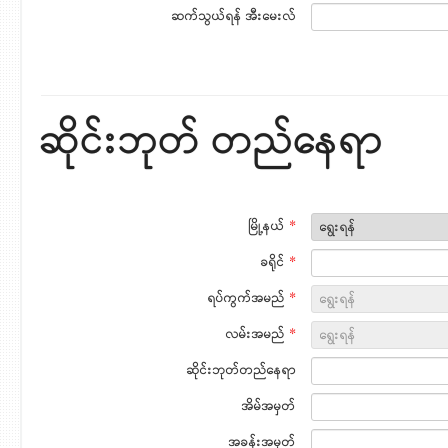
ဆက်သွယ်ရန် အီးမေးလ်
ဆိုင်းဘုတ် တည်နေရာ
မြို့နယ်
*
ခရိုင်
*
ရပ်ကွက်အမည်
*
လမ်းအမည်
*
ဆိုင်းဘုတ်တည်နေရာ
အိမ်အမှတ်
အခန်းအမှတ်