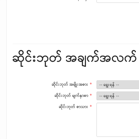
ဆိုင်းဘုတ် အချက်အလက်
ဆိုင်းဘုတ် အမျိုးအစား
*
ဆိုင်းဘုတ် မျက်နှာစာ
*
ဆိုင်းဘုတ် စာသား
*