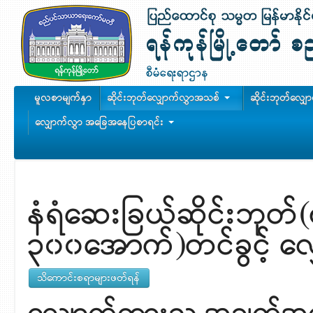
မူလစာမျက်နှာ
ဆိုင်းဘုတ်လျှောက်လွှာအသစ်
ဆိုင်းဘုတ်လျှ
လျှောက်လွှာ အခြေအနေပြစာရင်း
နံရံဆေးခြယ်ဆိုင်းဘုတ်
၃၀၀အောက်)တင်ခွင့် လျ