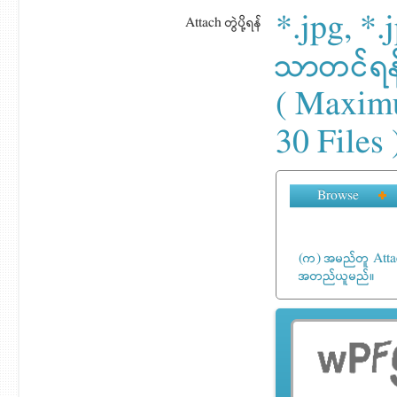
*.jpg, *.j
Attach တွဲပို့ရန်
သာတင်ရန
( Maxim
30 Files 
Browse
(က) အမည်တူ Attach
အတည်ယူမည်။