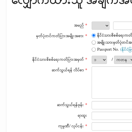
လျှောက်ထားသူ အချက်
အမည်
*
နိုင်ငံသားစိစစ်ရေးကတ
မှတ်ပုံတင်ကတ်ပြားအမျိုးအစား
*
အမျိုးသားမှတ်ပုံတင်အ
Passport No.
(နိုင်ငံ
နိုင်ငံသားစိစစ်ရေးကတ်ပြားအမှတ်
*
/
ဆက်သွယ်ရန် လိပ်စာ
*
ဆက်သွယ်ရန်ဖုန်း
*
ရာထူး
ကုမ္ပဏီ/ လုပ်ငန်း
*