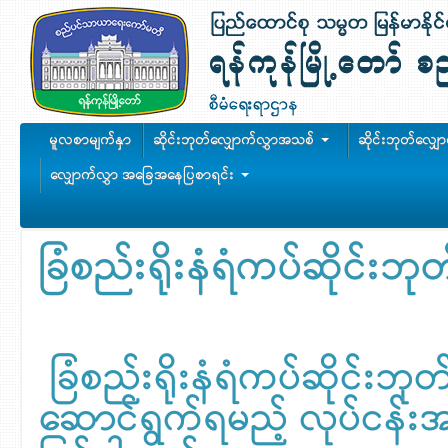
မူလစာမျက်နှာ
ဆိုင်းဘုတ်လျှောက်လွှာအသစ်
ဆိုင်းဘုတ်လျှ
လျှောက်လွှာ အခြေအနေပြစာရင်း
ခြံစည်းရိုးနံရံကပ်ဆိုင်းဘ
ခြံစည်းရိုးနံရံကပ်ဆိုင်းဘ
ဆောင်ရွက်ရမည့် လုပ်ငန်း