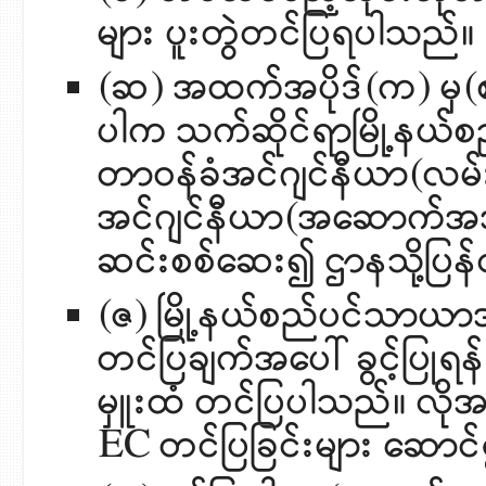
များ ပူးတွဲတင်ပြရပါသည်။
(ဆ) အထက်အပိုဒ်(က) မှ(
ပါက သက်ဆိုင်ရာမြို့နယ်စည
တာဝန်ခံအင်ဂျင်နီယာ(လမ်း
အင်ဂျင်နီယာ(အဆောက်အအုံ) 
ဆင်းစစ်ဆေး၍ ဌာနသို့ပြ
(ဇ) မြို့နယ်စည်ပင်သာယာအု
တင်ပြချက်အပေါ် ခွင့်ပြုရ
မှူးထံ တင်ပြပါသည်။ လိုအ
EC တင်ပြခြင်းများ ဆောင