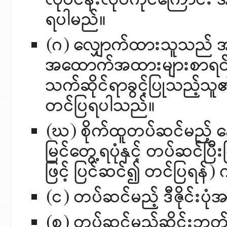
ရပါမည်။
(ဂ) လျှောက်ထားသူသည် အ
အထောက်အထားများစာရင်းတ
သက်ဆိုင်ရာခွင့်ပြုသည့်သူ၏
တင်ပြရပါသည်။
(ဃ) စိုက်ထူတပ်ဆင်မည့် န
မြင်တွေ့ရပုံနှင့် တပ်ဆင်ပြ
ဖြင့် ပြင်ဆင်၍ တင်ပြရန်
(င) တပ်ဆင်မည့် ဒီဇိုင်း
(စ) တပ်ဆင်မည့်ဆိုင်းဘုတ