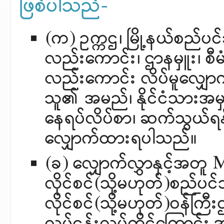
ဖြစ်ပါသည်-
(က) ဥက္ကဌ၊ မြို့နယ်စည်ပ
လည်းကောင်း၊ ဌာနမှူး၊ စီမ
လည်းကောင်း လိပ်မူလျှေ
သူ၏ အမည်၊ နိုင်ငံသားအမှတ
နေရပ်လိပ်စာ၊ ဆက်သွယ်ရန်ဖု
လျှောက်ထားရပါသည်။
(ခ) လျှောက်လွှာနှင့်အတူ MIC
လိုင်စင်(သို့မဟုတ်)စည်ပ
လိုင်စင်(သို့မဟုတ်)ဝန်ကြ
လုပ်ငန်းလုပ်ကိုင်ကြောင်