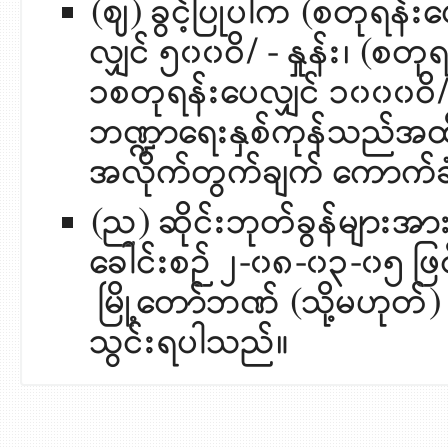
(ဈ) ခွင့်ပြုပါက (စတုရန
လျှင် ၅၀၀ဝိ/ - နှုန်း၊ (
၁စတုရန်းပေလျှင် ၁၀၀၀ဝိ/- န
ဘဏ္ဍာရေးနှစ်ကုန်သည်အ
အလိုက်တွက်ချက် ကောက်ခံ
(ည) ဆိုင်းဘုတ်ခွန်များအ
ခေါင်းစဉ် ၂-၀၈-၀၃-၀၅ ဖြင့်
မြို့တော်ဘဏ် (သို့မဟုတ်
သွင်းရပါသည်။