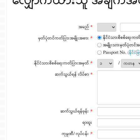
လျှောက်ထားသူ အချက်
အမည်
*
နိုင်ငံသားစိစစ်ရေးကတ
မှတ်ပုံတင်ကတ်ပြားအမျိုးအစား
*
အမျိုးသားမှတ်ပုံတင်အ
Passport No.
(နိုင်ငံ
နိုင်ငံသားစိစစ်ရေးကတ်ပြားအမှတ်
*
/
ဆက်သွယ်ရန် လိပ်စာ
*
ဆက်သွယ်ရန်ဖုန်း
*
ရာထူး
ကုမ္ပဏီ/ လုပ်ငန်း
*