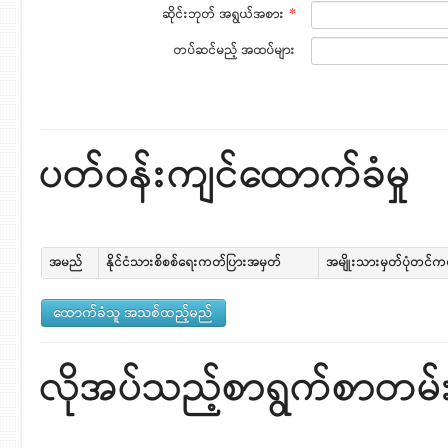
ဆိုင်းဘုတ် အရွယ်အစား
*
တပ်ဆင်မည့် အထပ်များ
ပတ်ဝန်းကျင်ထောက်ခံမှု
အမည်
နိုင်ငံသားစိစစ်ရေးကတ်ပြားအမှတ်
အမျိုးသားမှတ်ပုံတင်
လိုအပ်သည့်စာရွက်စာတမ်းမျ