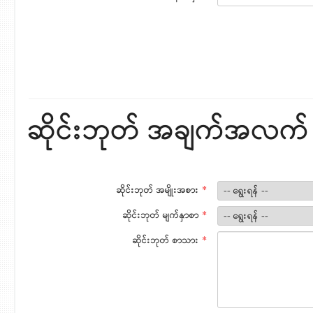
ဆိုင်းဘုတ် အချက်အလက်
ဆိုင်းဘုတ် အမျိုးအစား
*
ဆိုင်းဘုတ် မျက်နှာစာ
*
ဆိုင်းဘုတ် စာသား
*