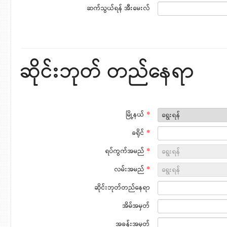
ဆက်သွယ်ရန် အီးမေးလ်
ဆိုင်းဘုတ် တည်နေရာ
မြို့နယ်
*
ခရိုင်
*
ရပ်ကွက်အမည်
*
လမ်းအမည်
*
ဆိုင်းဘုတ်တည်နေရာ
အိမ်အမှတ်
အခန်းအမှတ်