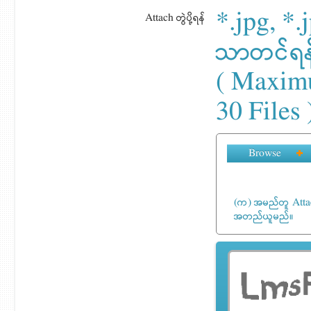
*.jpg, *.j
Attach တွဲပို့ရန်
သာတင်ရန
( Maxim
30 Files 
Browse
(က) အမည်တူ Attach
အတည်ယူမည်။