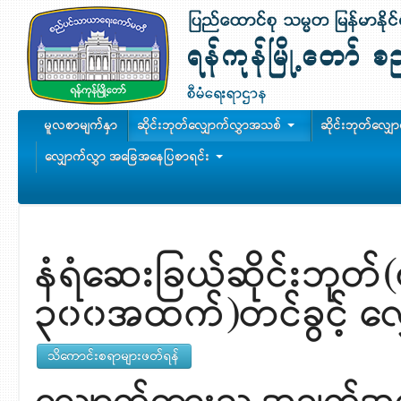
မူလစာမျက်နှာ
ဆိုင်းဘုတ်လျှောက်လွှာအသစ်
ဆိုင်းဘုတ်လျှ
လျှောက်လွှာ အခြေအနေပြစာရင်း
နံရံဆေးခြယ်ဆိုင်းဘုတ်
၃၀၀အထက်)တင်ခွင့် လျ