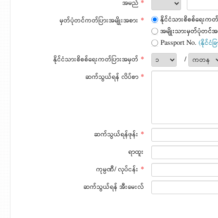
အမည်
*
နိုင်ငံသားစိစစ်ရေးကတ
မှတ်ပုံတင်ကတ်ပြားအမျိုးအစား
*
အမျိုးသားမှတ်ပုံတင်အ
Passport No.
(နိုင်ငံ
နိုင်ငံသားစိစစ်ရေးကတ်ပြားအမှတ်
*
/
ဆက်သွယ်ရန် လိပ်စာ
*
ဆက်သွယ်ရန်ဖုန်း
*
ရာထူး
ကုမ္ပဏီ/ လုပ်ငန်း
*
ဆက်သွယ်ရန် အီးမေးလ်