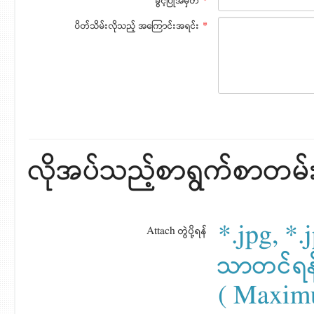
ခွင့်ပြုအမှတ်
*
ပိတ်သိမ်းလိုသည့် အကြောင်းအရင်း
*
လိုအပ်သည့်စာရွက်စာတမ်းမျ
*.jpg, *.j
Attach တွဲပို့ရန်
သာတင်ရန
( Maxim