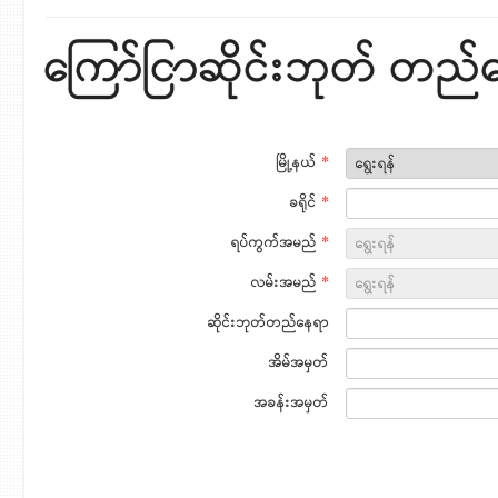
ကြော်ငြာဆိုင်းဘုတ် တည
မြို့နယ်
*
ခရိုင်
*
ရပ်ကွက်အမည်
*
လမ်းအမည်
*
ဆိုင်းဘုတ်တည်နေရာ
အိမ်အမှတ်
အခန်းအမှတ်