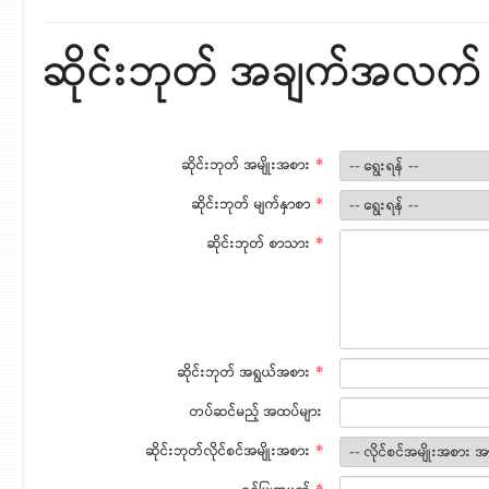
ဆိုင်းဘုတ် အချက်အလက်
ဆိုင်းဘုတ် အမျိုးအစား
*
ဆိုင်းဘုတ် မျက်နှာစာ
*
ဆိုင်းဘုတ် စာသား
*
ဆိုင်းဘုတ် အရွယ်အစား
*
တပ်ဆင်မည့် အထပ်များ
ဆိုင်းဘုတ်လိုင်စင်အမျိုးအစား
*