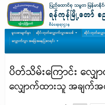
မူလစာမျက်နှာ
ဆိုင်းဘုတ်လျှောက်လွှာအသစ်
ဆိုင်းဘုတ်လျှ
လျှောက်လွှာ အခြေအနေပြစာရင်း
ပိတ်သိမ်းကြောင်း လျှေ
လျှောက်ထားသူ အချက်