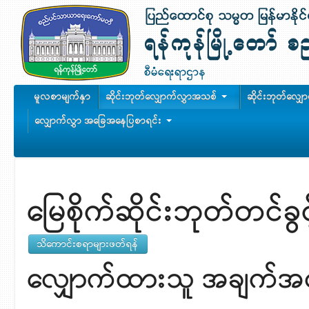
မူလစာမျက်နှာ
ဆိုင်းဘုတ်လျှောက်လွှာအသစ်
ဆိုင်းဘုတ်လျှ
လျှောက်လွှာ အခြေအနေပြစာရင်း
မြေစိုက်ဆိုင်းဘုတ်တင်ခွ
လျှောက်ထားသူ အချက်