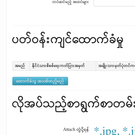
တပ်ဆင်မည့် အထပ်များ
ပတ်ဝန်းကျင်ထောက်ခံမှု
အမည်
နိုင်ငံသားစိစစ်ရေးကတ်ပြားအမှတ်
အမျိုးသားမှတ်ပုံတင်
လိုအပ်သည့်စာရွက်စာတမ်းမျ
*.jpg, *.j
Attach တွဲပို့ရန်