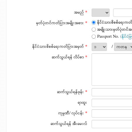
အမည်
*
နိုင်ငံသားစိစစ်ရေးကတ
မှတ်ပုံတင်ကတ်ပြားအမျိုးအစား
*
အမျိုးသားမှတ်ပုံတင်အ
Passport No.
(နိုင်ငံ
နိုင်ငံသားစိစစ်ရေးကတ်ပြားအမှတ်
*
/
ဆက်သွယ်ရန် လိပ်စာ
*
ဆက်သွယ်ရန်ဖုန်း
*
ရာထူး
ကုမ္ပဏီ/ လုပ်ငန်း
*
ဆက်သွယ်ရန် အီးမေးလ်