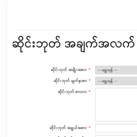
ဆိုင်းဘုတ် အချက်အလက်
ဆိုင်းဘုတ် အမျိုးအစား
*
ဆိုင်းဘုတ် မျက်နှာစာ
*
ဆိုင်းဘုတ် စာသား
*
ဆိုင်းဘုတ် အရွယ်အစား
*