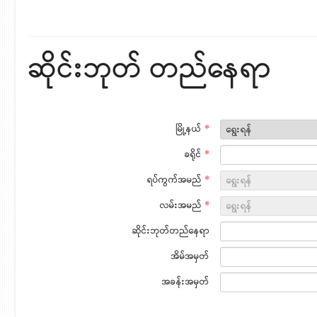
ဆိုင်းဘုတ် တည်နေရာ
မြို့နယ်
*
ခရိုင်
*
ရပ်ကွက်အမည်
*
လမ်းအမည်
*
ဆိုင်းဘုတ်တည်နေရာ
အိမ်အမှတ်
အခန်းအမှတ်