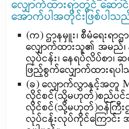
လျှောက်ထားရာတွင် ဆောင်ရ
အောက်ပါအတိုင်းဖြစ်ပါသည
(က) ဌာနမှူး၊ စီမံရေးရာဌ
လျှောက်ထားသူ၏ အမည်၊ နို
လုပ်ငန်း၊ နေရပ်လိပ်စာ၊ ဆက်
ဖြည့်စွက်လျှောက်ထားရပါ
(ခ) လျှောက်လွှာနှင့်အတူ MIC
လိုင်စင်(သို့မဟုတ်)စည်ပ
လိုင်စင်(သို့မဟုတ်)ဝန်ကြ
လုပ်ငန်းလုပ်ကိုင်ကြောင်