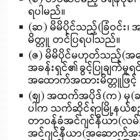
ရပါမည်။
(ဆ) မိမိပိုင်သည့်(ခြံဝင်း၊
မိတ္တူ တင်ပြရပါသည်။
(ဇ) မိမိပိုင်မဟုတ်သည့်(အ
အခန်းရှင်၏ခွင့်ပြုချက်မူရင်း
အထောက်အထားမိတ္တူဖြင့်
(ဈ) အထက်အပိုဒ်(က) မှ(
ပါက သက်ဆိုင်ရာမြို့နယ်စည
တာဝန်ခံအင်ဂျင်နီယာ(လမ်း
အင်ဂျင်နီယာ(အဆောက်အအုံ) 