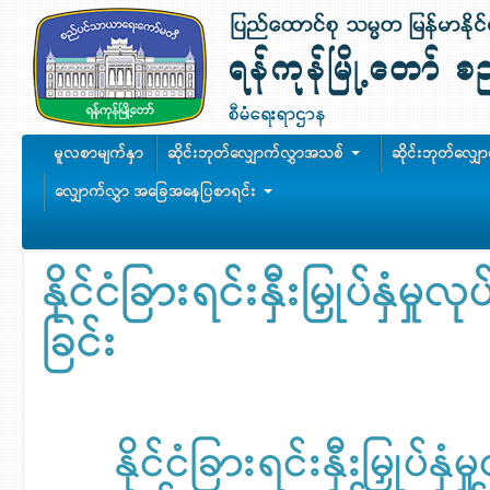
မူလစာမျက်နှာ
ဆိုင်းဘုတ်လျှောက်လွှာအသစ်
ဆိုင်းဘုတ်လျှ
လျှောက်လွှာ အခြေအနေပြစာရင်း
နိုင်ငံခြားရင်းနှီးမြှုပ်နှံ
ခြင်း
နိုင်ငံခြားရင်းနှီးမြှုပ်နှ