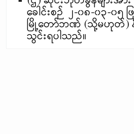
(ဌ) ဆိုင်းဘုတ်ခွန်များအာ
ခေါင်းစဉ် ၂-၀၈-၀၃-၀၅ ဖြင့်
မြို့တော်ဘဏ် (သို့မဟုတ်)
သွင်းရပါသည်။