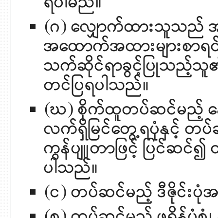
ရပါမည်။
(ဂ) လျှောက်ထားသူသည် အ
အထောက်အထားများစာရင်းတ
သက်ဆိုင်ရာခွင့်ပြုသည့်သူ၏
တင်ပြရပါသည်။
(ဃ) စိုက်ထူတပ်ဆင်မည့် န
လက်ရှိမြင်တွေ့ရပုံနှင့် တပ
ကွန်ပျူတာဖြင့် ပြင်ဆင်၍
ပါသည်။
(င) တပ်ဆင်မည့် ဒီဇိုင်း
(စ) တပ်ဆင်မည့် ဖရိန်ပုံစ