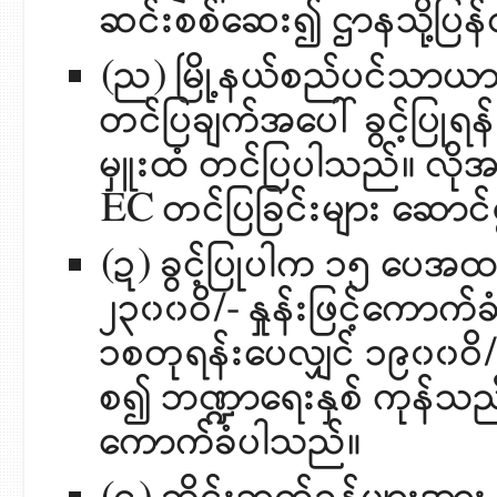
ဆင်းစစ်ဆေး၍ ဌာနသို့ပြ
(ည) မြို့နယ်စည်ပင်သာယာအ
တင်ပြချက်အပေါ် ခွင့်ပြုရ
မှူးထံ တင်ပြပါသည်။ လိုအ
EC တင်ပြခြင်းများ ဆောင
(ဍ) ခွင့်ပြုပါက ၁၅ ပေအထ
၂၃၀၀ဝိ/- နှုန်းဖြင့်ကော
၁စတုရန်းပေလျှင် ၁၉၀၀ဝိ/- န
စ၍ ဘဏ္ဍာရေးနှစ် ကုန်
ကောက်ခံပါသည်။