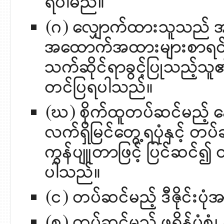
ရပါမည်။
(ဂ) လျှောက်ထားသူသည် အ
အထောက်အထားများစာရင်းတ
သက်ဆိုင်ရာခွင့်ပြုသည့်သူ၏
တင်ပြရပါသည်။
(ဃ) စိုက်ထူတပ်ဆင်မည့် န
လက်ရှိမြင်တွေ့ရပုံနှင့် တပ
ကွန်ပျူတာဖြင့် ပြင်ဆင်၍
ပါသည်။
(င) တပ်ဆင်မည့် ဒီဇိုင်း
(စ) တပ်ဆင်မည့် ဖရိန်ပုံစ