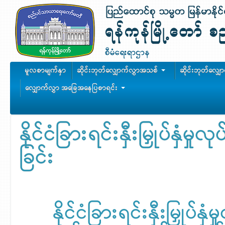
မူလစာမျက်နှာ
ဆိုင်းဘုတ်လျှောက်လွှာအသစ်
ဆိုင်းဘုတ်လျှ
လျှောက်လွှာ အခြေအနေပြစာရင်း
နိုင်ငံခြားရင်းနှီးမြှုပ်နှံ
ခြင်း
နိုင်ငံခြားရင်းနှီးမြှုပ်နှ