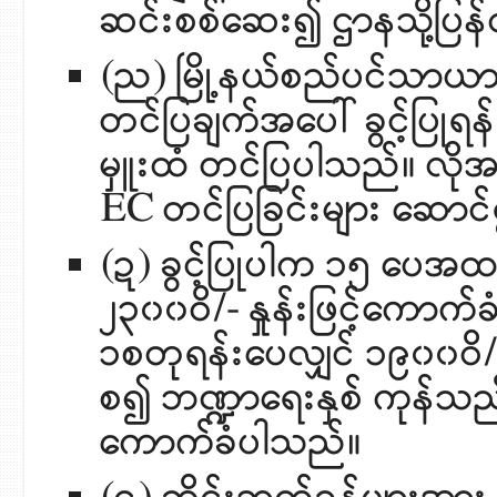
ဆင်းစစ်ဆေး၍ ဌာနသို့ပြ
(ည) မြို့နယ်စည်ပင်သာယာအ
တင်ပြချက်အပေါ် ခွင့်ပြုရ
မှူးထံ တင်ပြပါသည်။ လိုအ
EC တင်ပြခြင်းများ ဆောင
(ဍ) ခွင့်ပြုပါက ၁၅ ပေအထ
၂၃၀၀ဝိ/- နှုန်းဖြင့်ကော
၁စတုရန်းပေလျှင် ၁၉၀၀ဝိ/- န
စ၍ ဘဏ္ဍာရေးနှစ် ကုန်
ကောက်ခံပါသည်။