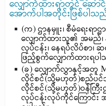
လျှောက်ထားရာတွင် ဆောင်ရ
အောက်ပါအတိုင်းဖြစ်ပါသည
(က) ဌာနမှူး၊ စီမံရေးရာဌ
လျှောက်ထားသူ၏ အမည်၊ နို
လုပ်ငန်း၊ နေရပ်လိပ်စာ၊ ဆက်
ဖြည့်စွက်လျှောက်ထားရပါ
(ခ) လျှောက်လွှာနှင့်အတူ MIC
လိုင်စင်(သို့မဟုတ်)စည်ပ
လိုင်စင်(သို့မဟုတ်)ဝန်ကြ
လုပ်ငန်းလုပ်ကိုင်ကြောင်