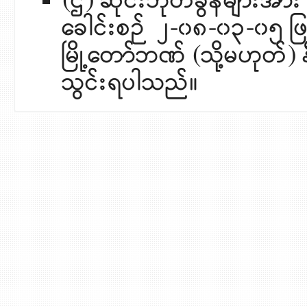
(ဌ) ဆိုင်းဘုတ်ခွန်များအာ
ခေါင်းစဉ် ၂-၀၈-၀၃-၀၅ ဖြင့်
မြို့တော်ဘဏ် (သို့မဟုတ်)
သွင်းရပါသည်။