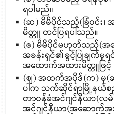
ရပါမည်။
(ဆ) မိမိပိုင်သည့်(ခြံဝင်း၊
မိတ္တူ တင်ပြရပါသည်။
(ဇ) မိမိပိုင်မဟုတ်သည့်(အ
အခန်းရှင်၏ခွင့်ပြုချက်မူရင်း
အထောက်အထားမိတ္တူဖြင့်
(ဈ) အထက်အပိုဒ်(က) မှ(
ပါက သက်ဆိုင်ရာမြို့နယ်စည
တာဝန်ခံအင်ဂျင်နီယာ(လမ်း
အင်ဂျင်နီယာ(အဆောက်အအုံ) 