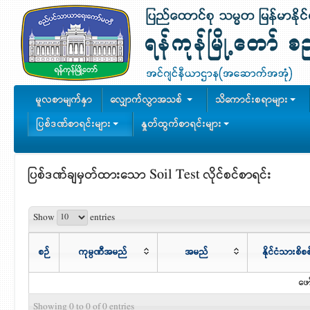
မူလစာမျက်နှာ
လျှောက်လွှာအသစ်
သိကောင်းစရာများ
ပြစ်ဒဏ်စာရင်းများ
နှုတ်ထွက်စာရင်းများ
ပြစ်ဒဏ်ချမှတ်ထားသော Soil Test လိုင်စင်စာရင်း
Show
entries
စဉ်
ကုမ္ပဏီအမည်
အမည်
နိုင်ငံသားစ
ဖော
Showing 0 to 0 of 0 entries