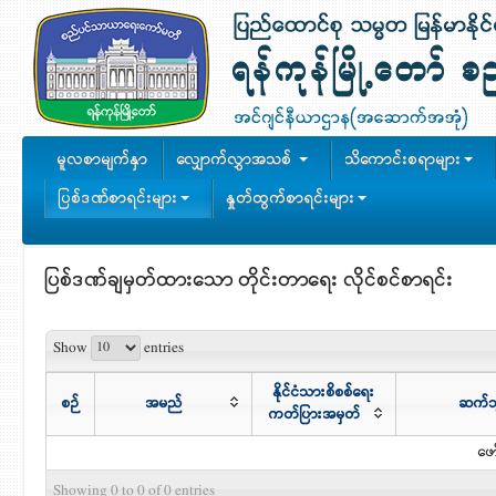
မူလစာမျက်နှာ
လျှောက်လွှာအသစ်
သိကောင်းစရာများ
ပြစ်ဒဏ်စာရင်းများ
နှုတ်ထွက်စာရင်းများ
ပြစ်ဒဏ်ချမှတ်ထားသော တိုင်းတာရေး လိုင်စင်စာရင်း
Show
entries
နိုင်ငံသားစိစစ်ရေး
စဉ်
အမည်
ဆက်သွ
ကတ်ပြားအမှတ်
ဖော
Showing 0 to 0 of 0 entries