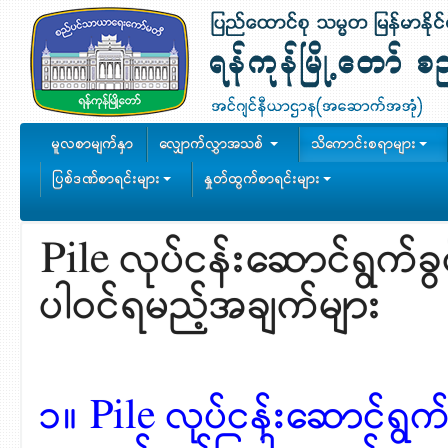
မူလစာမျက်နှာ
လျှောက်လွှာအသစ်
သိကောင်းစရာများ
ပြစ်ဒဏ်စာရင်းများ
နှုတ်ထွက်စာရင်းများ
Pile လုပ်ငန်းဆောင်ရွက်ခွ
ပါဝင်ရမည့်အချက်များ
၁။ Pile လုပ်ငန်းဆောင်ရွက်