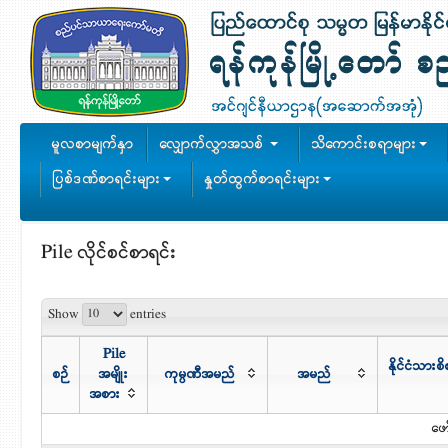
မူလစာမျက်နှာ
လျှောက်လွှာအသစ်
သိကောင်းစရာများ
ပြစ်ဒဏ်စာရင်းများ
နှုတ်ထွက်စာရင်းများ
Pile လိုင်စင်စာရင်း
Show
entries
Pile
နိုင်ငံသား
စဉ်
အမျိုး
ကုမ္ပဏီအမည်
အမည်
အစား
ဖော