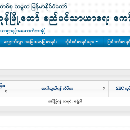
လျှောက်လွှာ အခြေအနေပြစာရင်း
လိုင်စင်စာရင်းများ
ပြစ်ဒဏ်စာရင်
ပြား
ဆက်သွယ်ရန် လိပ်စာ
SEC လု
ဖော်ပြရန် စာရင်း မရှိပါ