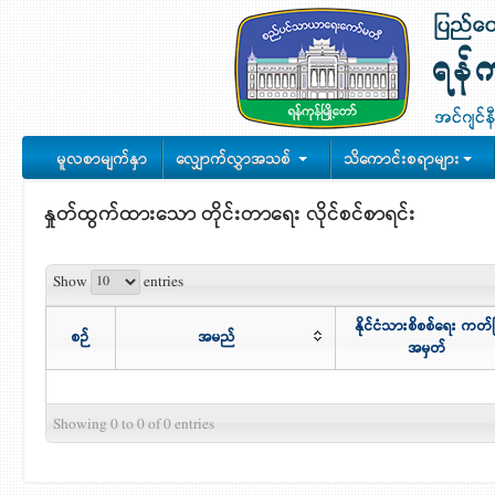
မူလစာမျက်နှာ
လျှောက်လွှာအသစ်
သိကောင်းစရာများ
နှုတ်ထွက်ထားသော တိုင်းတာရေး လိုင်စင်စာရင်း
Show
entries
နိုင်ငံသားစိစစ်ရေး ကတ်
စဉ်
အမည်
အမှတ်
Showing 0 to 0 of 0 entries